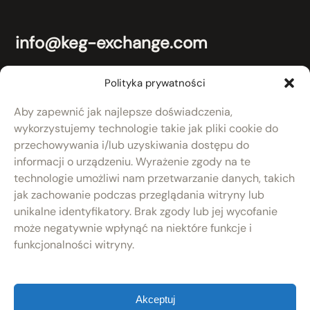
info@keg-exchange.com
+48 (59) 857-04-10
Polityka prywatności
Aby zapewnić jak najlepsze doświadczenia,
Adres
wykorzystujemy technologie takie jak pliki cookie do
KEG Exchange Group Sp. z o.o
przechowywania i/lub uzyskiwania dostępu do
ul. Domaniewska 44
informacji o urządzeniu. Wyrażenie zgody na te
02-672 Warszawa
technologie umożliwi nam przetwarzanie danych, takich
jak zachowanie podczas przeglądania witryny lub
RODO
unikalne identyfikatory. Brak zgody lub jej wycofanie
może negatywnie wpłynąć na niektóre funkcje i
Polityka prywatności
funkcjonalności witryny.
Akceptuj