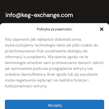
info@keg-exchange.com
+48 (59) 857-04-10
Polityka prywatności
Aby zapewnić jak najlepsze doświadczenia,
Adres
wykorzystujemy technologie takie jak pliki cookie do
KEG Exchange Group Sp. z o.o
przechowywania i/lub uzyskiwania dostępu do
ul. Domaniewska 44
informacji o urządzeniu. Wyrażenie zgody na te
02-672 Warszawa
technologie umożliwi nam przetwarzanie danych, takich
jak zachowanie podczas przeglądania witryny lub
RODO
unikalne identyfikatory. Brak zgody lub jej wycofanie
może negatywnie wpłynąć na niektóre funkcje i
Polityka prywatności
funkcjonalności witryny.
Akceptuj