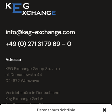
info@keg-exchange.com
+49 (0) 271 31 79 69 – 0
Adresse
KEG Exchange Group Sp. z o.o
ul. Domaniewska 44
02-672 Warszawa
Vertriebsbüro in Deutschland
Keg Exchange GmbH
Am Sammetshain 53
Datenschutzrichtlinie
57078 Siegen