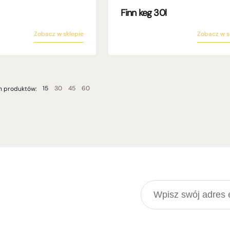
Finn keg 30l
Zobacz w sklepie
Zobacz w s
15
30
45
60
h produktów: