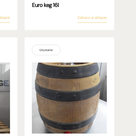
Euro keg 16l
klepie
Zobacz w sklepie
Używane