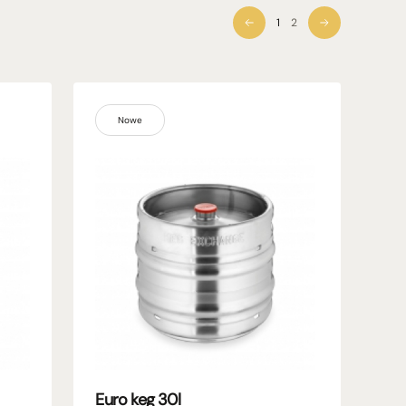
1
2
Nowe
Euro keg 30l