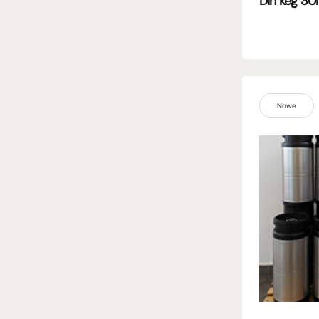
Din keg 30l
Nowe