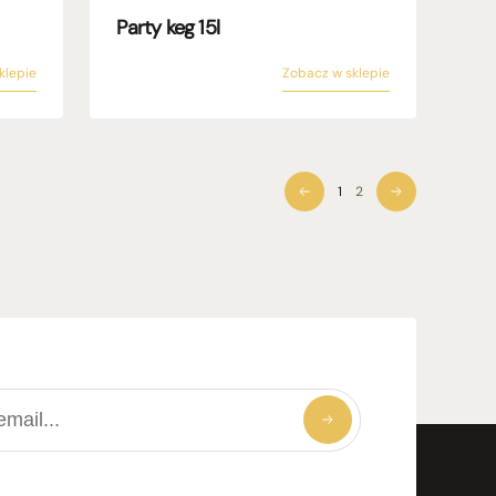
Party keg 15l
klepie
Zobacz w sklepie
1
2